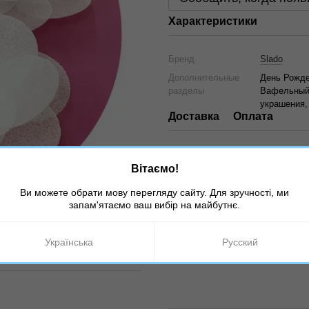
Характеристики
Бренд
Slado
Дополнительные
День Рожде
разделы
Вафельный 
украшения,
Доставка
Оплата
Вітаємо!
Ви можете обрати мову перегляду сайту. Для зручності, ми
запам'ятаємо ваш вибір на майбутнє.
Українська
Русский