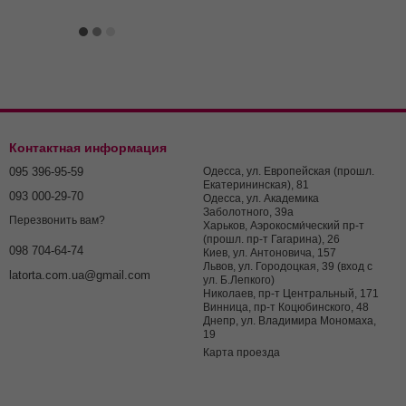
Контактная информация
095 396-95-59
Одесса, ул. Европейская (прошл.
Екатерининская), 81
093 000-29-70
Одесса, ул. Академика
Заболотного, 39а
Перезвонить вам?
Харьков, Аэрокосми́ческий пр-т
(прошл. пр-т Гагарина), 26
098 704-64-74
Киев, ул. Антоновича, 157
Львов, ул. Городоцкая, 39 (вход с
latorta.com.ua@gmail.com
ул. Б.Лепкого)
Николаев, пр-т Центральный, 171
Винница, пр-т Коцюбинского, 48
Днепр, ул. Владимира Мономаха,
19
Карта проезда