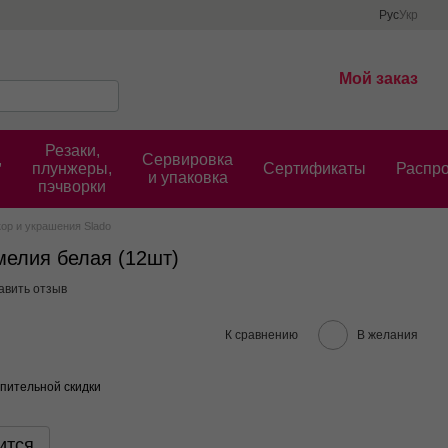
Рус
Укр
Мой заказ
Резаки,
,
Сервировка
плунжеры,
Cертификаты
Распр
и упаковка
пэчворки
ор и украшения Slado
елия белая (12шт)
авить отзыв
К сравнению
В желания
пительной скидки
ится