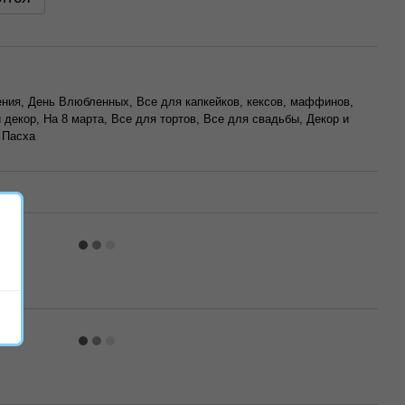
ния, День Влюбленных, Все для капкейков, кексов, маффинов,
декор, На 8 марта, Все для тортов, Все для свадьбы, Декор и
 Пасха