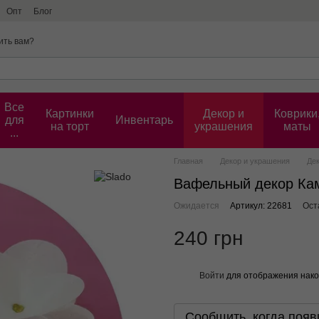
Опт
Блог
ить вам?
Все
Картинки
Декор и
Коврики
для
Инвентарь
на торт
украшения
маты
...
Главная
Декор и украшения
Дек
Вафельный декор Кам
Ожидается
Артикул: 22681
Ост
240 грн
Войти
для отображения нако
%
Сообщить, когда появ