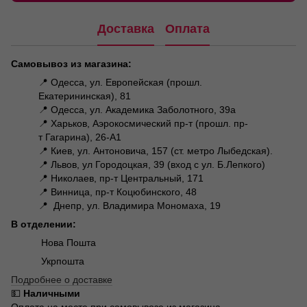
Доставка
Оплата
Самовывоз из магазина:
📍 Одесса, ул. Европейская (прошл.
Екатерининская), 81
📍 Одесса, ул. Академика Заболотного, 39а
📍 Харьков, Аэрокосмический пр-т (прошл. пр-
т Гагарина), 26-А1
📍 Киев, ул. Антоновича, 157 (ст. метро Лыбедская).
📍 Львов, ул Городоцкая, 39 (вход с ул. Б.Лепкого)
📍 Николаев, пр-т Центральный, 171
📍 Винница, пр-т Коцюбинского, 48
📍 Днепр, ул. Владимира Мономаха, 19
В отделении:
Нова Пошта
Укрпошта
Подробнее о доставке
💵
Наличными
Оплата на месте при самовывозе из магазина.