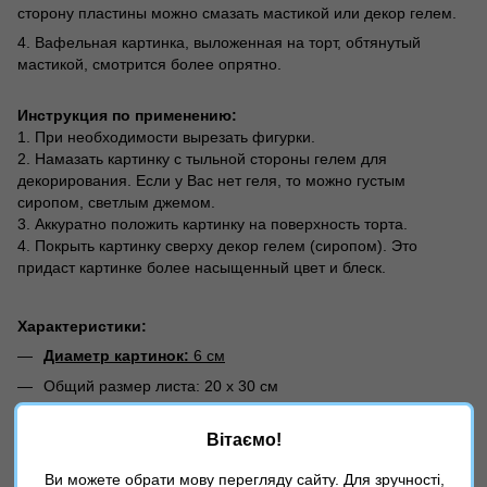
сторону пластины можно смазать мастикой или декор гелем.
4. Вафельная картинка, выложенная на торт, обтянутый
мастикой, смотрится более опрятно.
Инструкция по применению:
1. При необходимости вырезать фигурки.
2. Намазать картинку с тыльной стороны гелем для
декорирования. Если у Вас нет геля, то можно густым
сиропом, светлым джемом.
3. Аккуратно положить картинку на поверхность торта.
4. Покрыть картинку сверху декор гелем (сиропом). Это
придаст картинке более насыщенный цвет и блеск.
Характеристики:
Диаметр картинок:
6 см
Общий размер листа: 20 х 30 см
Страна-производитель: Украина
Вітаємо!
⚠️
В зависимости от настроек Вашего экрана, оттенок
товара на фото может отличаться от реальности!
Ви можете обрати мову перегляду сайту. Для зручності,