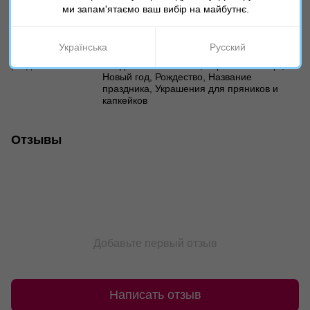
ми запам'ятаємо ваш вибір на майбутнє.
Характеристики
Українська
Русский
Дополнительные
Все для пряников и печенья, Новый год,
разделы
Рождество и Николая, Картинки на торт,
Новый год, Рождество, Название
праздника, Украшения для пряников и
капкейков
Отзывы
Добавьте первый отзыв
Написать отзыв