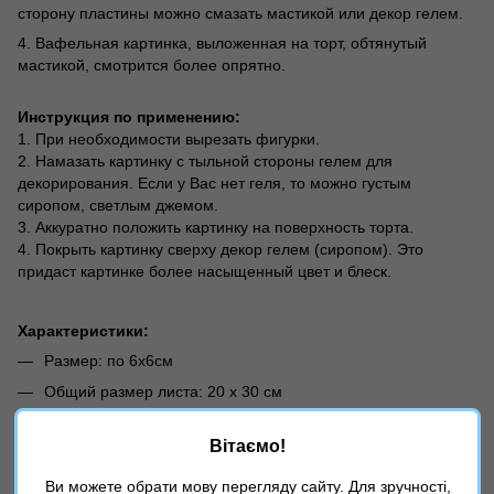
сторону пластины можно смазать мастикой или декор гелем.
4. Вафельная картинка, выложенная на торт, обтянутый
мастикой, смотрится более опрятно.
Инструкция по применению:
1. При необходимости вырезать фигурки.
2. Намазать картинку с тыльной стороны гелем для
декорирования. Если у Вас нет геля, то можно густым
сиропом, светлым джемом.
3. Аккуратно положить картинку на поверхность торта.
4. Покрыть картинку сверху декор гелем (сиропом). Это
придаст картинке более насыщенный цвет и блеск.
Характеристики:
Размер: по 6х6см
Общий размер листа: 20 х 30 см
Страна-производитель: Украина
Вітаємо!
⚠️
В зависимости от настроек Вашего экрана, оттенок
товара на фото может отличаться от реальности!
Ви можете обрати мову перегляду сайту. Для зручності,