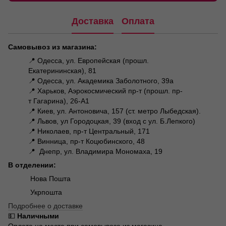
Доставка
Оплата
Самовывоз из магазина:
📍 Одесса, ул. Европейская (прошл.
Екатерининская), 81
📍 Одесса, ул. Академика Заболотного, 39а
📍 Харьков, Аэрокосмический пр-т (прошл. пр-
т Гагарина), 26-А1
📍 Киев, ул. Антоновича, 157 (ст. метро Лыбедская).
📍 Львов, ул Городоцкая, 39 (вход с ул. Б.Лепкого)
📍 Николаев, пр-т Центральный, 171
📍 Винница, пр-т Коцюбинского, 48
📍 Днепр, ул. Владимира Мономаха, 19
В отделении:
Нова Пошта
Укрпошта
Подробнее о доставке
💵
Наличными
Оплата на месте при самовывозе из магазина.