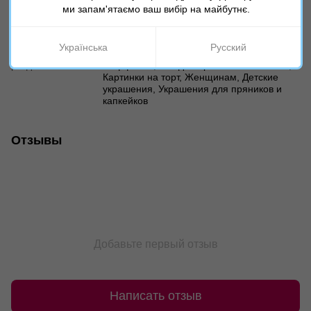
ми запам'ятаємо ваш вибір на майбутнє.
Характеристики
Українська
Русский
Дополнительные
День Рождения, Все для капкейков, кексов,
разделы
маффинов, Все для пряников и печенья,
Картинки на торт, Женщинам, Детские
украшения, Украшения для пряников и
капкейков
Отзывы
Добавьте первый отзыв
Написать отзыв