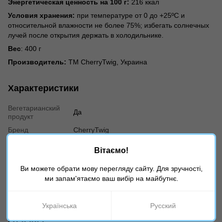
Энергетическая ценность на 100 г:
216 ккал
Условия хранения:
при температуре от 0 до +25ºС и
относительной влажности не более 75%; избегать солнечных
лучей после открытия держать в холодильнике.
Вес
: 400 г
Производитель:
ТМ CherryTwig, Украина
Характеристики
Вегетарианский
Да
продукт
Бренд
CherryTwig
Дополнительные
Ингредиенты кондитера, День Рождения,
Вітаємо!
разделы
День Влюбленных, Выпускной в Школе,
Все для капкейков, кексов, маффинов, На
8 марта, Новый год, Рождество и Николая,
Ви можете обрати мову перегляду сайту. Для зручності,
Все для тортов, Все для свадьбы, Все для
ми запам'ятаємо ваш вибір на майбутнє.
кейк-попсов, Начинки и пасты, Фруктовые
начинки для тортов, Пасха
Українська
Русский
Отзывы