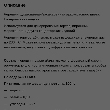
Описание
Черешня цукатованная/засахаренная ярко-красного цвета.
Невероятная сладкая.
Используется для декорирования тортов, пирожных,
мороженого и других кондитерских изделий.
Черешня термостабильная, может выдерживать температуры
до 230 ° C. Может использоваться для выпечки или в качестве
наполнителя, на уровне с сухофруктами или орехами.
Состав
: черешня, сахар и/или глюкозно-фруктозный сироп,
регулятор кислотности лимонная кислота, консерванты сорбат
калия, бензоат натрия, ароматизаторы, краситель азарубин.
Не содержит ГМО.
Питательная пищевая ценность на 100 г:
жиры - 0г
белки – 0,1 г
углеводы – 65 г