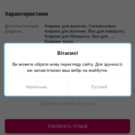
Характеристики
Дополнительные
Коврики для выпечки, Cиликоновые
разделы
коврики для выпечки, Все для макаронс,
Коврики для Макаронс, Все для ...,
Коврики, маты
Вітаємо!
Отзывы
Ви можете обрати мову перегляду сайту. Для зручності,
ми запам'ятаємо ваш вибір на майбутнє.
Українська
Русский
Добавьте первый отзыв
Написать отзыв