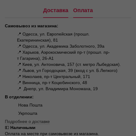
Доставка
Оплата
Самовывоз из магазина:
📍 Одесса, ул. Европейская (прошл.
Екатерининская), 81
📍 Одесса, ул. Академика Заболотного, 39а
📍 Харьков, Аэрокосмический пр-т (прошл. пр-
т Гагарина), 26-А1
📍 Киев, ул. Антоновича, 157 (ст. метро Лыбедская).
📍 Львов, ул Городоцкая, 39 (вход с ул. Б.Лепкого)
📍 Николаев, пр-т Центральный, 171
📍 Винница, пр-т Коцюбинского, 48
📍 Днепр, ул. Владимира Мономаха, 19
В отделении:
Нова Пошта
Укрпошта
Подробнее о доставке
💵
Наличными
Оплата на месте при самовывозе из магазина.