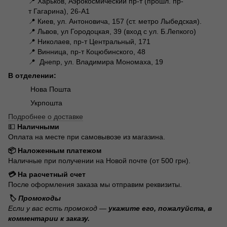
📍 Харьков, Аэрокосмический пр-т (прошл. пр-
т Гагарина), 26-А1
📍 Киев, ул. Антоновича, 157 (ст. метро Лыбедская).
📍 Львов, ул Городоцкая, 39 (вход с ул. Б.Лепкого)
📍 Николаев, пр-т Центральный, 171
📍 Винница, пр-т Коцюбинского, 48
📍 Днепр, ул. Владимира Мономаха, 19
В отделении:
Нова Пошта
Укрпошта
Подробнее о доставке
💵
Наличными
Оплата на месте при самовывозе из магазина.
📦 Наложенным платежом
Наличные при получении на Новой почте (от 500 грн).
💳 На расчетный счет
После оформления заказа мы отправим реквизиты.
🏷️ Промокоды
Если у вас есть промокод —
укажите его, пожалуйста, в
комментарии к заказу.