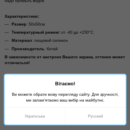
надо промыть водой.
Характеристики:
Размер
: 50х50см
Температурный режим:
от -40 до +230°С.
Материал
: пищевой силикон
Производитель
: Китай
В зависимости от настроек Вашего экрана, оттенок может
отличаться!
Характеристики
Вітаємо!
Дополнительные
Коврики для выпечки, Cиликоновые
Ви можете обрати мову перегляду сайту. Для зручності,
разделы
коврики для выпечки, Коврики для работы
с мастикой, Все для ..., Все для тортов,
ми запам'ятаємо ваш вибір на майбутнє.
Коврики, маты
Українська
Русский
Отзывы