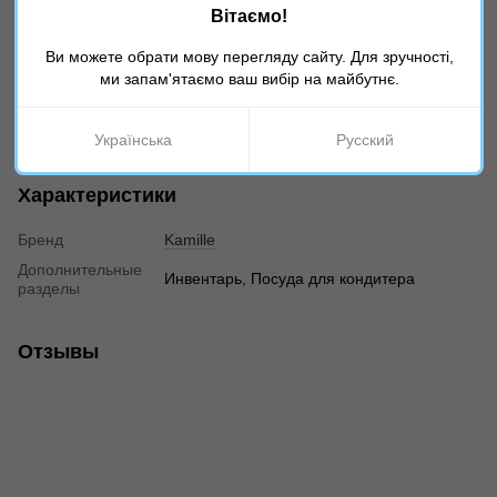
компактное хранение
Вітаємо!
прочные и долговечные материалы
Ви можете обрати мову перегляду сайту. Для зручності,
📌 Рекомендации к использованию:
ми запам'ятаємо ваш вибір на майбутнє.
Для безопасной работы рекомендуется использовать
держатель продуктов. После использования промойте лезвия
и высушите перед хранением.
Українська
Русский
Характеристики
Бренд
Kamille
Дополнительные
Инвентарь, Посуда для кондитера
разделы
Отзывы