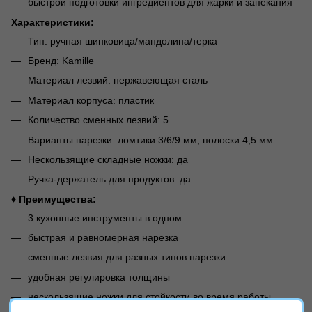
быстрой подготовки ингредиентов для жарки и запекания
Характеристики:
Тип: ручная шинковица/мандолина/терка
Бренд: Kamille
Материал лезвий: нержавеющая сталь
Материал корпуса: пластик
Количество сменных лезвий: 5
Варианты нарезки: ломтики 3/6/9 мм, полоски 4,5 мм
Нескользящие складные ножки: да
Ручка-держатель для продуктов: да
♦ Преимущества:
3 кухонные инструменты в одном
быстрая и равномерная нарезка
сменные лезвия для разных типов нарезки
удобная регулировка толщины
нескользящие ножки для стойкости во время работы