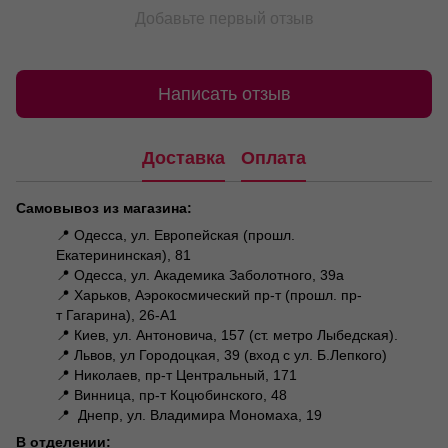
Добавьте первый отзыв
Написать отзыв
Доставка
Оплата
Самовывоз из магазина:
📍 Одесса, ул. Европейская (прошл.
Екатерининская), 81
📍 Одесса, ул. Академика Заболотного, 39а
📍 Харьков, Аэрокосмический пр-т (прошл. пр-
т Гагарина), 26-А1
📍 Киев, ул. Антоновича, 157 (ст. метро Лыбедская).
📍 Львов, ул Городоцкая, 39 (вход с ул. Б.Лепкого)
📍 Николаев, пр-т Центральный, 171
📍 Винница, пр-т Коцюбинского, 48
📍 Днепр, ул. Владимира Мономаха, 19
В отделении: