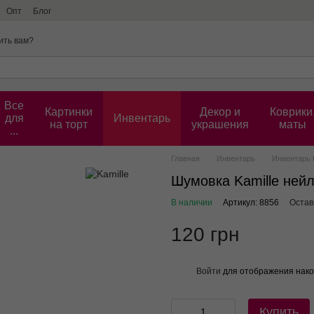
Опт
Блог
ить вам?
Все
Картинки
Декор и
Коврики
для
Инвентарь
на торт
украшения
маты
...
Главная
Инвентарь
Инвентарь K
Шумовка Kamille ней
В наличии
Артикул: 8856
Остав
120 грн
Войти
для отображения нако
%
Купить