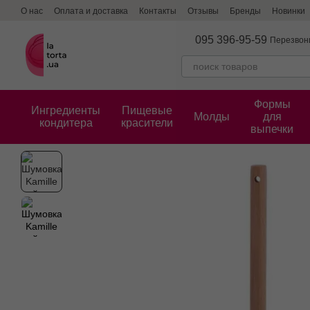
Перейти к основному контенту
О нас
Оплата и доставка
Контакты
Отзывы
Бренды
Новинки
095 396-95-59
Перезвон
Формы
Ингредиенты
Пищевые
Молды
для
кондитера
красители
выпечки