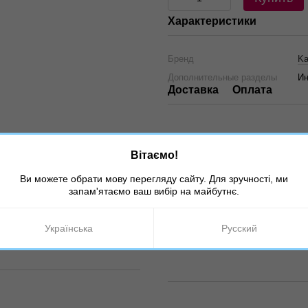
Характеристики
Бренд
Ka
Дополнительные разделы
Ин
Доставка
Оплата
Вітаємо!
Ви можете обрати мову перегляду сайту. Для зручності, ми
запам'ятаємо ваш вибір на майбутнє.
Українська
Русский