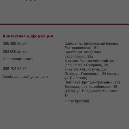
Контактная информация
095 396-95-59
Одесса, ул. Европейская (прошл.
Екатерининская), 81
093 000-29-70
Одесса, ул. Академика
Заболотного, 39а
Перезвонить вам?
Харьков, Аэрокосми́ческий пр-т
(прошл. пр-т Гагарина), 26
098 704-64-74
Киев, ул. Антоновича, 157
Львов, ул. Городоцкая, 39 (вход с
latorta.com.ua@gmail.com
ул. Б.Лепкого)
Николаев, пр-т Центральный, 171
Винница, пр-т Коцюбинского, 48
Днепр, ул. Владимира Мономаха,
19
Карта проезда