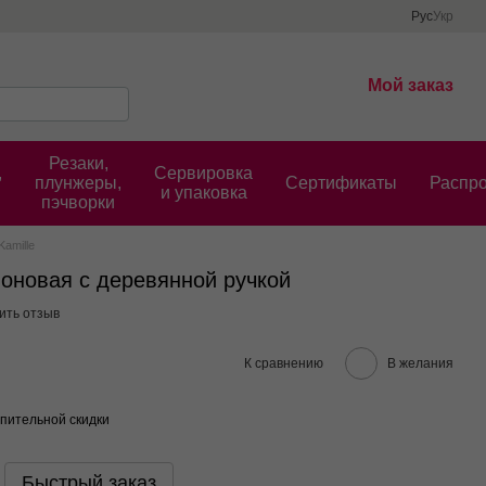
Рус
Укр
Мой заказ
Резаки,
,
Сервировка
плунжеры,
Cертификаты
Распр
и упаковка
пэчворки
amille
лоновая с деревянной ручкой
ить отзыв
К сравнению
В желания
пительной скидки
Быстрый заказ