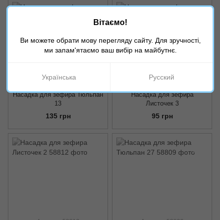
Вітаємо!
Ви можете обрати мову перегляду сайту. Для зручності,
ми запам'ятаємо ваш вибір на майбутнє.
Українська
Русский
Артикул: 58796
Артикул: 58811
Насадка для зефира Тюльпан
Насадка для зефира
13
Листочек 3
135 грн
95 грн