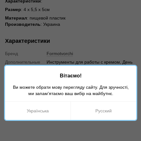
Характеристики
:
Размер
: 4 x 5,5 x 5см
Материал
: пищевой пластик
Производитель
: Украина
Характеристики
Бренд
Formotvorchi
Дополнительные
Инструменты для работы с кремом, День
разделы
Рождения, День Влюбленных, Всё для
зефира, Пластиковые насадки для зефира
Вітаємо!
, На 8 марта, Насадки для крема, Все для
свадьбы, Инвентарь
Ви можете обрати мову перегляду сайту. Для зручності,
ми запам'ятаємо ваш вибір на майбутнє.
Отзывы
Українська
Русский