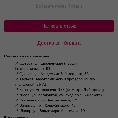
Добавьте первый отзыв
Написать отзыв
Доставка
Оплата
Самовывоз из магазина:
📍 Одесса, ул. Европейская (прошл.
Екатерининская), 81
📍 Одесса, ул. Академика Заболотного, 39а
📍 Харьков, Аэрокосмический пр-т (прошл. пр-
т Гагарина), 26-А1
📍 Киев, ул. Антоновича, 157 (ст. метро Лыбедская).
📍 Львов, ул Городоцкая, 39 (вход с ул. Б.Лепкого)
📍 Николаев, пр-т Центральный, 171
📍 Винница, пр-т Коцюбинского, 48
📍 Днепр, ул. Владимира Мономаха, 19
В отделении: