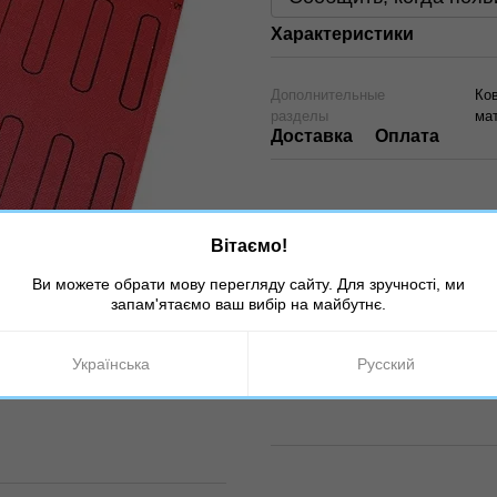
Характеристики
Дополнительные
Ков
разделы
ма
Доставка
Оплата
Вітаємо!
Ви можете обрати мову перегляду сайту. Для зручності, ми
запам'ятаємо ваш вибір на майбутнє.
Українська
Русский