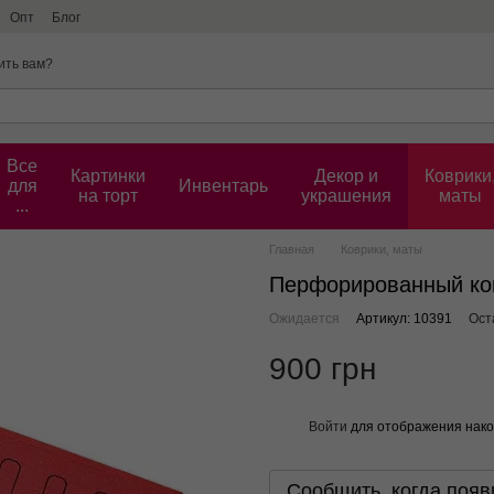
Опт
Блог
ить вам?
Все
Картинки
Декор и
Коврики
для
Инвентарь
на торт
украшения
маты
...
Главная
Коврики, маты
Перфорированный ков
Ожидается
Артикул: 10391
Ост
900 грн
Войти
для отображения нако
%
Сообщить, когда появ