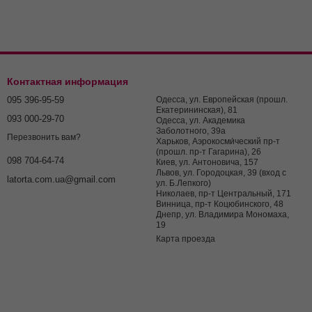
Контактная информация
095 396-95-59
Одесса, ул. Европейская (прошл.
Екатерининская), 81
093 000-29-70
Одесса, ул. Академика
Заболотного, 39а
Перезвонить вам?
Харьков, Аэрокосми́ческий пр-т
(прошл. пр-т Гагарина), 26
098 704-64-74
Киев, ул. Антоновича, 157
Львов, ул. Городоцкая, 39 (вход с
latorta.com.ua@gmail.com
ул. Б.Лепкого)
Николаев, пр-т Центральный, 171
Винница, пр-т Коцюбинского, 48
Днепр, ул. Владимира Мономаха,
19
Карта проезда