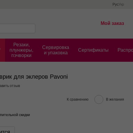
Рус
Укр
Мой заказ
Резаки,
,
Сервировка
плунжеры,
Cертификаты
Распр
и упаковка
пэчворки
рик для эклеров Pavoni
авить отзыв
К сравнению
В желания
пительной скидки
ится