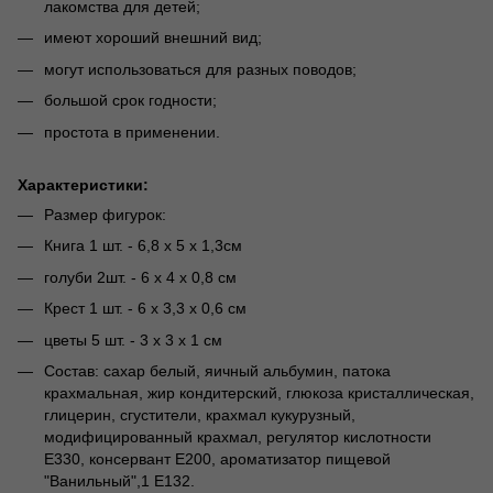
лакомства для детей;
имеют хороший внешний вид;
могут использоваться для разных поводов;
большой срок годности;
простота в применении.
Характеристики:
Размер фигурок:
Книга 1 шт. - 6,8 х 5 х 1,3см
голуби 2шт. - 6 х 4 х 0,8 см
Крест 1 шт. - 6 х 3,3 х 0,6 см
цветы 5 шт. - 3 х 3 х 1 см
Состав: сахар белый, яичный альбумин, патока
крахмальная, жир кондитерский, глюкоза кристаллическая,
глицерин, сгустители, крахмал кукурузный,
модифицированный крахмал, регулятор кислотности
Е330, консервант Е200, ароматизатор пищевой
"Ванильный",1 Е132.