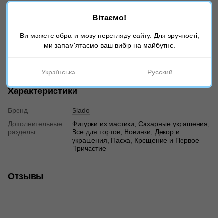
Условия хранения: Хранить в сухом прохладном месте
Вітаємо!
при температуре от 0°С до 25°С и относительной
влажности не более 75%.
Ви можете обрати мову перегляду сайту. Для зручності,
Производитель: Украина, Slado
ми запам'ятаємо ваш вибір на майбутнє.
⚠️ В зависимости от настроек вашего экрана, оттенок
товара на фото может отличаться от реальности!
Українська
Русский
Характеристики
Бренд
Slado
Дополнительные
Фигурки из мастики, Сахарные украшения,
разделы
Все для тортов, Новинки, Декор и
украшения, Пасха, Крещение и Первое
Причастие
Отзывы