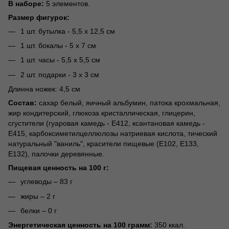
В наборе:
5 элементов.
Размер фигурок:
1 шт. бутылка - 5,5 х 12,5 см
1 шт. бокалы - 5 х 7 см
1 шт. часы - 5,5 х 5,5 см
2 шт. подарки - 3 х 3 см
Длинна ножек: 4,5 см
Состав:
сахар белый, яичный альбумин, патока крохмальная,
жир кондитерский, глюкоза кристаллическая, глицерин,
сгустители (гуаровая камедь - Е412, ксантановая камедь -
Е415, карбоксиметилцеллюлозы натриевая кислота, тический
натуральный "ваниль", красители пищевые (Е102, Е133,
Е132), палочки деревянные.
Пищевая ценность на 100 г:
углеводы – 83 г
жиры – 2 г
белки – 0 г
Энергетическая ценность на 100 грамм:
350 ккал.