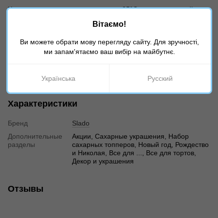
Хранить при температуре не выше 25°С и относительной
влажности воздуха не более 75%, вдали от прямых солнечных
Вітаємо!
лучей и открытых источников тепла.
Ви можете обрати мову перегляду сайту. Для зручності,
Срок годности:
24 месяца
ми запам'ятаємо ваш вибір на майбутнє.
Производитель:
Slado, Украина
В зависимости от настроек Вашего экрана, оттенок
товара на фото может отличаться от реальности!
Українська
Русский
Характеристики
Бренд
Slado
Дополнительные
Акции, Сахарные украшения, Набор
разделы
сахарных топперов, Новый год, Рождество
и Николая, Все для ..., Все для тортов,
Декор и украшения
Отзывы