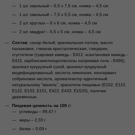
1 шт. овальный – 5,5 х 7,5 см, ножка – 4,5 см
1 шт. овальный – 7,5 х 5,5 см, ножка – 4,5 см
2 шт. круглых – 6 х 6 см, ножка – 4,5 см
2 шт. квадрат – 5,5 х 5 см, ножка – 4,5 см
Состав
: сахар белый, крахмальная патока, масло
пальмовое, глюкоза кристаллическая, глицерин,
сгустители (гуаровая камедь - Е412, ксантановая камедь -
Е415, карбоксиметилцеллюлозы натриевая соль - Е466),
крахмал кукурузный сухой, крахмал кукурузный
модифицированный, кислота лимонная, консервант
собриновая кислота, ароматизатор идентичный
натуральному "ваниль", красители пищевые (Е102, Е110,
Е122, Е133, Е151, Е422, Е433, Е1520), палочки
деревянные.
Пищевая ценность на 100 г:
углеводы – 89,47 г
жиры – 2,33 г
белки – 0,09 г