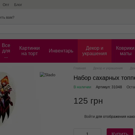
Опт
Блог
ить вам?
Все
Картинки
Декор и
Коврики
для
Инвентарь
на торт
украшения
маты
...
Главная
Декор и украшения
Дек
Набор сахарных топп
В наличии
Артикул: 31048
Оста
125 грн
Войти
для отображения нако
%
Купить