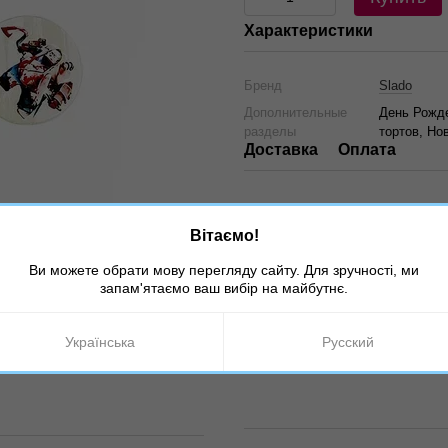
Характеристики
Бренд
Slado
Дополнительные
День Рожде
разделы
тортов, Но
Доставка
Оплата
Вітаємо!
Ви можете обрати мову перегляду сайту. Для зручності, ми
запам'ятаємо ваш вибір на майбутнє.
Українська
Русский