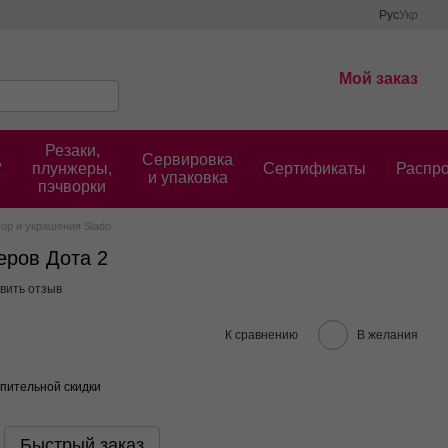
Рус
Укр
Мой заказ
Резаки,
,
Сервировка
плунжеры,
Cертификаты
Распр
и упаковка
пэчворки
ор и украшения Slado
еров Дота 2
вить отзыв
К сравнению
В желания
пительной скидки
Быстрый заказ