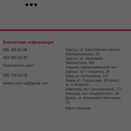
Контактная информация
095 396-95-59
Одесса, ул. Европейская (прошл.
Екатерининская), 81
093 000-29-70
Одесса, ул. Академика
Заболотного, 39а
Перезвонить вам?
Харьков, Аэрокосми́ческий пр-т
(прошл. пр-т Гагарина), 26
098 704-64-74
Киев, ул. Антоновича, 157
Львов, ул. Городоцкая, 39 (вход с
latorta.com.ua@gmail.com
ул. Б.Лепкого)
Николаев, пр-т Центральный, 171
Винница, пр-т Коцюбинского, 48
Днепр, ул. Владимира Мономаха,
19
Карта проезда