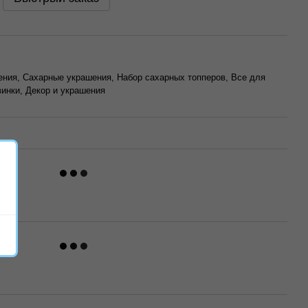
ния, Сахарные украшения, Набор сахарных топперов, Все для
винки, Декор и украшения