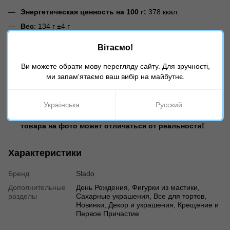
Энергетическая ценность на 100 г:
378 ккал.
Вес
: 134 г ±4 г
Условия хранения:
хранить при температуре не выше
Вітаємо!
25°С и относительной влажности воздуха не более 75%,
вдали от прямых солнечных лучей и открытых источников
Ви можете обрати мову перегляду сайту. Для зручності,
тепла.
ми запам'ятаємо ваш вибір на майбутнє.
Срок годности:
24 месяца
Производитель
: Slado, Украина
Українська
Русский
В зависимости от настроек вашего экрана, оттенок
товара на фото может отличаться от реальности!
Характеристики
Бренд
Slado
Дополнительные
День Рождения, Фигурки из мастики,
разделы
Сахарные украшения, Все для тортов,
Новинки, Декор и украшения, Крещение и
Первое Причастие