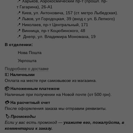
📍 Харьков, Аэрокосмический пр-т (прошл. пр-
т Гагарина), 26-А1
📍 Киев, ул. Антоновича, 157 (ст. метро Лыбедская).
📍 Львов, ул Городоцкая, 39 (вход с ул. Б.Лепкого)
📍 Николаев, пр-т Центральный, 171
📍 Винница, пр-т Коцюбинского, 48
📍 Днепр, ул. Владимира Мономаха, 19
В отделении:
Нова Пошта
Укрпошта
Подробнее о доставке
💵
Наличными
Оплата на месте при самовывозе из магазина.
📦 Наложенным платежом
Наличные при получении на Новой почте (от 500 грн).
💳 На расчетный счет
После оформления заказа мы отправим реквизиты.
🏷️ Промокоды
Если у вас есть промокод —
укажите его, пожалуйста, в
комментарии к заказу.