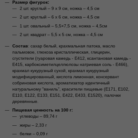
Размер фигурок:
2 шт. круглый – 9 х 9 см, ножка – 4,5 см
2 шт. круглый – 6 х 6 см, ножка – 4,5 см
1 шт. овальный – 5,5×7,5 см, ножка – 4,5см
2 шт. квадрат – 5,5 х 5 см, ножка – 4,5 см
Состав
: сахар белый, крахмальная патока, масло
пальмовое, глюкоза кристаллическая, глицерин,
сгустители (гуаровая камедь - Е412, ксантановая камедь -
Е415, карбоксиметилцеллюлозы натриевая соль - Е466),
крахмал кукурузный сухой, крахмал кукурузный
модифицированный, кислота лимонная, консервант
собриновая кислота, ароматизатор идентичный
натуральному "ваниль", красители пищевые (Е171, Е102,
Е110, Е122, Е133, Е151, Е422, Е433, Е1520), палочки
деревянные.
Пищевая ценность на 100 г:
углеводы – 89,74 г
жиры – 2,33 г
белки – 0,09 г