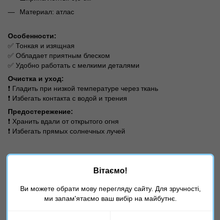
Материал: атлас
Особенности:
✅ Тонкая и изящная
✅ Обладает приятным блеском
✅ Удобно работать с мелкими деталями
Очистка и уход:
❗ Гладить при низкой температуре через ткань
❗ Избегать контакта с водой и трения
Предостережение:
❗ Хранить вдали от открытого огня
❗ Избегать прямых солнечных лучей
Обратите внимание: цена указана за 1 рулон.
Вітаємо!
В зависимости от настроек экрана оттенок ленты может
отличаться.
Ви можете обрати мову перегляду сайту. Для зручності,
ми запам'ятаємо ваш вибір на майбутнє.
Характеристики