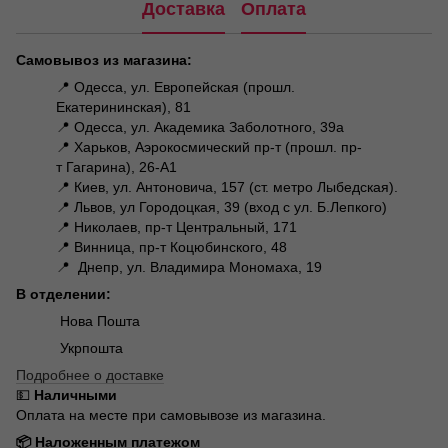
Доставка
Оплата
Самовывоз из магазина:
📍 Одесса, ул. Европейская (прошл.
Екатерининская), 81
📍 Одесса, ул. Академика Заболотного, 39а
📍 Харьков, Аэрокосмический пр-т (прошл. пр-
т Гагарина), 26-А1
📍 Киев, ул. Антоновича, 157 (ст. метро Лыбедская).
📍 Львов, ул Городоцкая, 39 (вход с ул. Б.Лепкого)
📍 Николаев, пр-т Центральный, 171
📍 Винница, пр-т Коцюбинского, 48
📍 Днепр, ул. Владимира Мономаха, 19
В отделении:
Нова Пошта
Укрпошта
Подробнее о доставке
💵
Наличными
Оплата на месте при самовывозе из магазина.
📦 Наложенным платежом