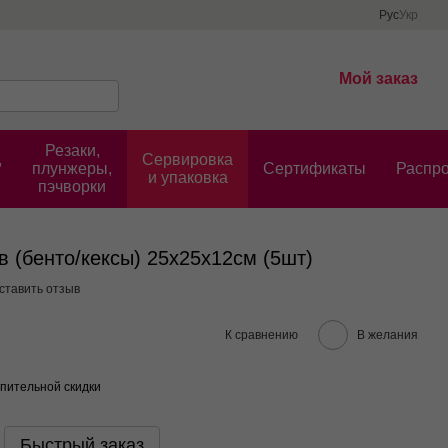
Рус
Укр
Мой заказ
Резаки,
,
Сервировка
плунжеры,
Cертификаты
Распр
и упаковка
пэчворки
в (бенто/кексы) 25х25х12см (5шт)
ставить отзыв
К сравнению
В желания
пительной скидки
Быстрый заказ