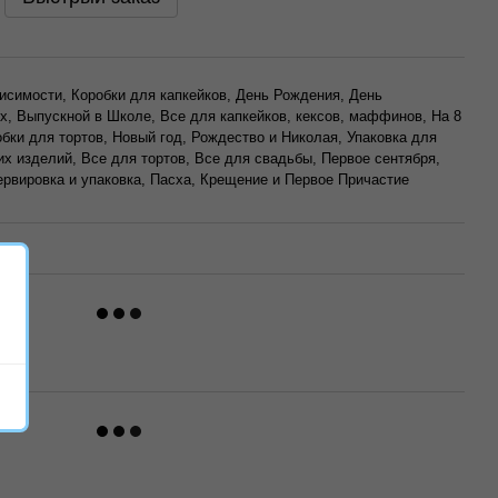
исимости, Коробки для капкейков, День Рождения, День
, Выпускной в Школе, Все для капкейков, кексов, маффинов, На 8
обки для тортов, Новый год, Рождество и Николая, Упаковка для
их изделий, Все для тортов, Все для свадьбы, Первое сентября,
ервировка и упаковка, Пасха, Крещение и Первое Причастие