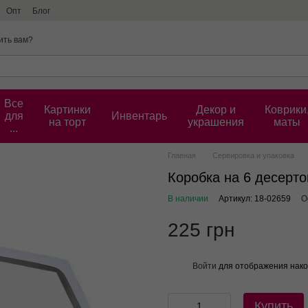
Опт
Блог
ить вам?
Все
Картинки
Декор и
Коврики
для
Инвентарь
на торт
украшения
маты
...
Главная
Сервировка и упаковка
Коробка на 6 десерто
В наличии
Артикул: 18-02659
О
225 грн
Войти
для отображения нако
%
Купить