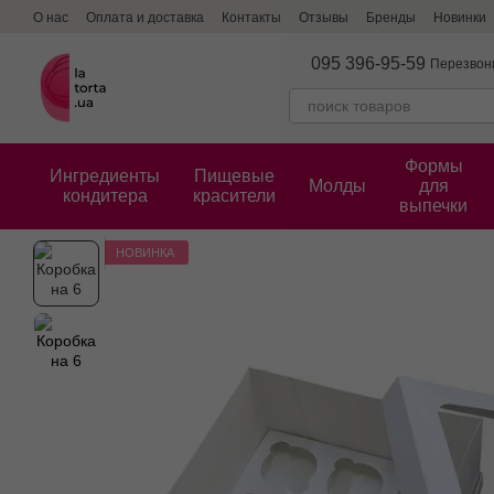
Перейти к основному контенту
О нас
Оплата и доставка
Контакты
Отзывы
Бренды
Новинки
095 396-95-59
Перезвон
Формы
Ингредиенты
Пищевые
Молды
для
кондитера
красители
выпечки
НОВИНКА