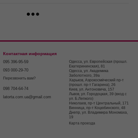
Контактная информация
095 396-95-59
Одесса, ул. Европейская (прошл.
Екатерининская), 81
093 000-29-70
Одесса, ул. Академика
Заболотного, 39а
Перезвонить вам?
Харьков, Аэрокосми́ческий пр-т
(прошл. пр-т Гагарина), 26
098 704-64-74
Киев, ул. Антоновича, 157
Львов, ул. Городоцкая, 39 (вход с
latorta.com.ua@gmail.com
ул. Б.Лепкого)
Николаев, пр-т Центральный, 171
Винница, пр-т Коцюбинского, 48
Днепр, ул. Владимира Мономаха,
19
Карта проезда