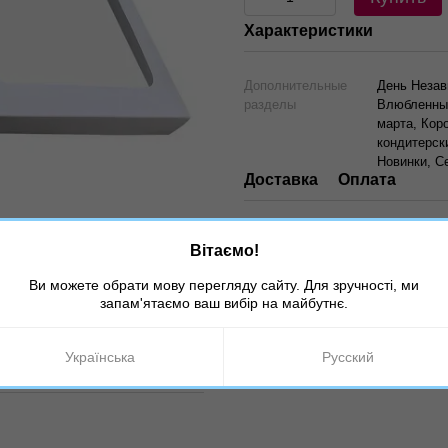
Характеристики
Дополнительные
День Незав
разделы
Влюбленных
марта, Кор
кондитерск
Новинки, С
Доставка
Оплата
Вітаємо!
Ви можете обрати мову перегляду сайту. Для зручності, ми
запам'ятаємо ваш вибір на майбутнє.
Українська
Русский