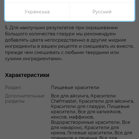
несколько капель геля.
Українська
Русский
4. Различные цвета можно смешивать вместе для
создания собственных цветов.
5. Для наилучших результатов при окрашивании
большого количества глазури мы рекомендуем
добавлять цвета непосредственно в другие жидкие
ингредиенты в вашем рецепте и смешивать их вместе,
прежде чем смешивать с любыми твердыми или
сухими ингредиентами».
Характеристики
Раздел
Пищевые красители
Дополнительные
Все для айсинга, Красители
разделы
Chefmaster, Красители для айсинга,
Красители для глазури, Пищевые
красители, Все для капкейков,
кексов, маффинов,
Водорастворимые красители, Все
для макаронс, Красители для
крема, Гелевые красители, Все для
пряников и печенья, Все для