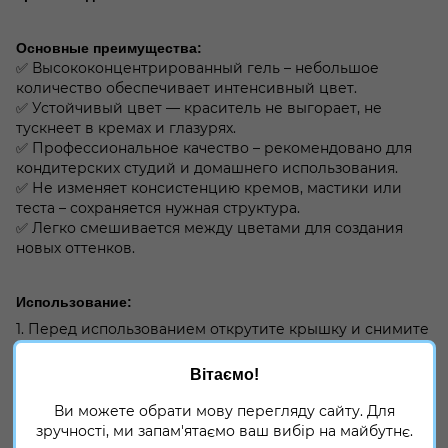
Основные преимущества:
✅ Высококонцентрированный гель – небольшое
количество обеспечивает интенсивный цвет.
✅ Устойчивый цвет — краситель не выгорает, не
тускнеет в кремах и глазурях.
✅ Профессиональное качество – рекомендовано для
кондитерских студий и домашнего использования.
✅ Не изменяет консистенцию кремов, мастики или
теста – сохраняется нужная структура.
✅ Легко смешивается между цветами для создания
новых оттенков.
Использование:
1. Перед использованием открутите крышку и снимите
защитную пленку.
Вітаємо!
2. Встряхивайте бутылку перед каждым
использованием, поскольку может произойти
Ви можете обрати мову перегляду сайту. Для
естественное расслоение.
зручності, ми запам'ятаємо ваш вибір на майбутнє.
3. Для достижения яркого цвета используйте только