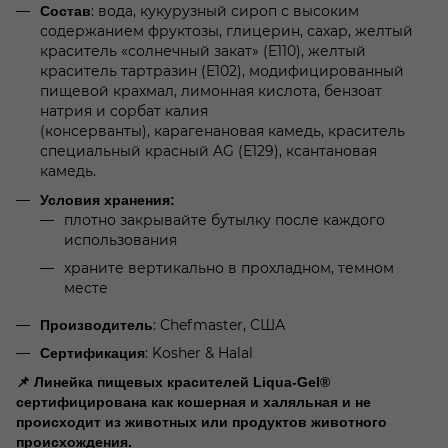
: вода, кукурузный сироп с высоким
Состав
содержанием фруктозы, глицерин, сахар, желтый
краситель «солнечный закат» (E110), желтый
краситель тартразин (E102), модифицированный
пищевой крахмал, лимонная кислота, бензоат
натрия и сорбат калия
(консерванты), карагенановая камедь, краситель
специальный красный AG (E129), ксантановая
камедь.
Условия хранения:
плотно закрывайте бутылку после каждого
использования
храните вертикально в прохладном, темном
месте
: Chefmaster, США
Производитель
: Kosher & Halal
Сертификация
📌 Линейка пищевых красителей Liqua-Gel®
сертифицирована как кошерная и халяльная и не
происходит из животных или продуктов животного
происхождения.