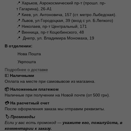
📍 Харьков, Аэрокосмический пр-т (прошл. пр-
т Гагарина), 26-А1
📍 Киев, ул. Антоновича, 157 (ст. метро Лыбедская).
📍 Львов, ул Городоцкая, 39 (вход с ул. Б.Лепкого)
📍 Николаев, пр-т Центральный, 171
📍 Винница, пр-т Коцюбинского, 48
📍 Днепр, ул. Владимира Мономаха, 19
В отделении:
Нова Пошта
Укрпошта
Подробнее о доставке
💵
Наличными
Оплата на месте при самовывозе из магазина.
📦 Наложенным платежом
Наличные при получении на Новой почте (от 500 грн).
💳 На расчетный счет
После оформления заказа мы отправим реквизиты.
🏷️ Промокоды
Если у вас есть промокод —
укажите его, пожалуйста, в
комментарии к заказу.