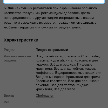
собственных цветов.
5. Для наилучших результатов при окрашивании большого
количества глазури мы рекомендуем добавлять цвета
непосредственно в другие жидкие ингредиенты в вашем
рецепте и смешивать их вместе, прежде чем смешивать с
любыми твердыми или сухими ингредиентами».
Характеристики
Раздел
Пищевые красители
Дополнительные
Все для айсинга, Красители Chefmaster,
разделы
Красители для айсинга, Красители для
глазури, Всё для зефира, Пищевые
красители, Все для капкейков, кексов,
маффинов, Водорастворимые красители,
Все для макаронс, Красители для крема,
Гелевые красители, Все для пряников и
печенья, Все для тортов, Жидкие
красители, Все для желе
Бренд
Chefmaster
Вес
65