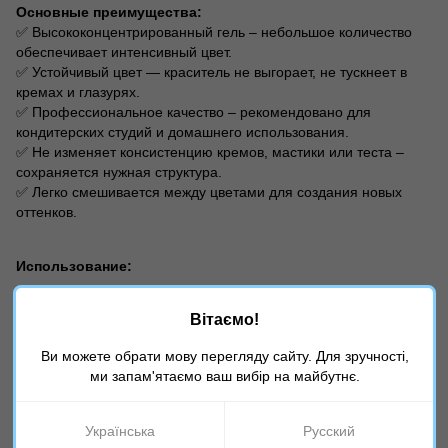
Основные преимущества:
✅ Высококонцентрированный гель – небольшое количество
обеспечивает интенсивный цвет.
✅ Устойчивый цвет — краситель не выгорает, не тускнеет в
кремах и глазурях.
✅ Профессиональное качество – рекомендовано для
кондитерских студий и домашнего использования.
✅ Не изменяет консистенцию кремов, мастики или теста –
сохраняется нужная структура.
✅ Легко смешивается между цветами для создания новых
оттенков.
Использование:
1. Перед использованием открутите крышку и снимите
защитную пленку.
Вітаємо!
2. Встряхивайте бутылку перед каждым использованием,
Ви можете обрати мову перегляду сайту. Для зручності,
поскольку может произойти естественное расслоение.
ми запам'ятаємо ваш вибір на майбутнє.
3. Для достижения яркого цвета используйте только несколько
капель геля.
Українська
Русский
4. Различные цвета можно смешивать вместе для создания