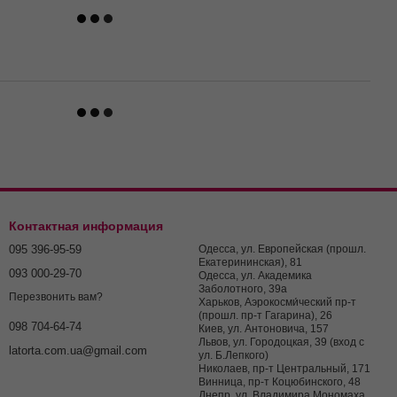
Контактная информация
095 396-95-59
Одесса, ул. Европейская (прошл.
Екатерининская), 81
093 000-29-70
Одесса, ул. Академика
Заболотного, 39а
Перезвонить вам?
Харьков, Аэрокосми́ческий пр-т
(прошл. пр-т Гагарина), 26
098 704-64-74
Киев, ул. Антоновича, 157
Львов, ул. Городоцкая, 39 (вход с
latorta.com.ua@gmail.com
ул. Б.Лепкого)
Николаев, пр-т Центральный, 171
Винница, пр-т Коцюбинского, 48
Днепр, ул. Владимира Мономаха,