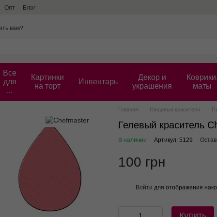
Опт
Блог
ить вам?
Все
Картинки
Декор и
Коврики
для
Инвентарь
на торт
украшения
маты
...
Главная
Пищевые красители
П
Гелевый краситель Ch
В наличии
Артикул: 5129
Остав
100 грн
Войти
для отображения нако
%
Купить