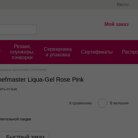
Рус
Укр
Мой заказ
Резаки,
,
Сервировка
плунжеры,
Cертификаты
Распр
и упаковка
пэчворки
ищевые красители Chefmaster
efmaster Liqua-Gel Rose Pink
ить отзыв
К сравнению
В желания
пительной скидки
Быстрый заказ