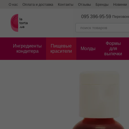
Перейти к основному контенту
О нас
Оплата и доставка
Контакты
Отзывы
Бренды
Новинки
095 396-95-59
Перезвон
Формы
Ингредиенты
Пищевые
Молды
для
кондитера
красители
выпечки