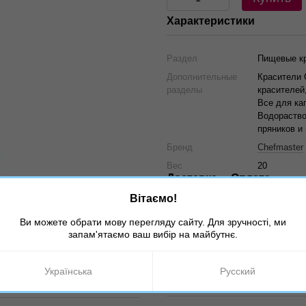
Характеристики
Раздел
Пищевые к
Дополнительные
Красители 
разделы
красителей
Все для ка
Водораство
пряников и
Бренд
Chefmaster
Вес
20
Доставка
Оплата
Вітаємо!
Ви можете обрати мову перегляду сайту. Для зручності, ми
запам'ятаємо ваш вибір на майбутнє.
Українська
Русский