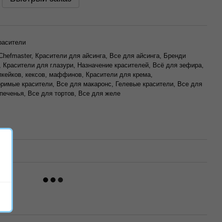
расители
Chefmaster, Красители для айсинга, Все для айсинга, Бренди
, Красители для глазури, Назначение красителей, Всё для зефира,
пкейков, кексов, маффинов, Красители для крема,
римые красители, Все для макаронс, Гелевые красители, Все для
 печенья, Все для тортов, Все для желе