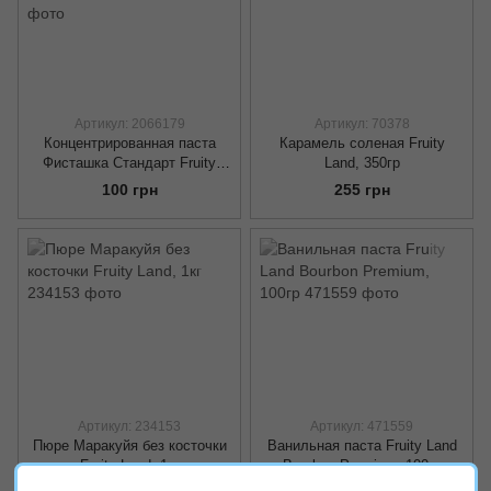
Артикул: 2066179
Артикул: 70378
Концентрированная паста
Карамель соленая Fruity
Фисташка Стандарт Fruity
Land, 350гр
Land, 100гр
100 грн
255 грн
Артикул: 234153
Артикул: 471559
Пюре Маракуйя без косточки
Ванильная паста Fruity Land
Fruity Land, 1кг
Bourbon Premium, 100гр