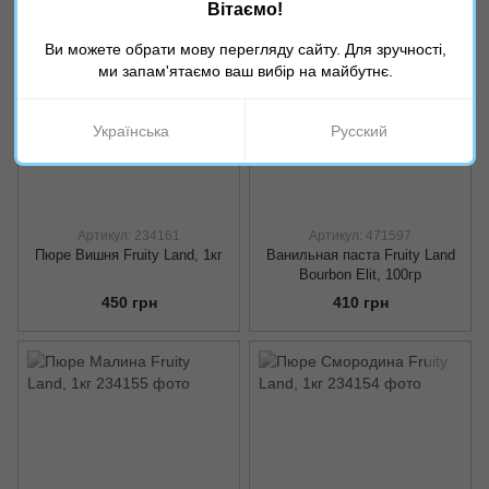
490 грн
220 грн
Вітаємо!
Ви можете обрати мову перегляду сайту. Для зручності,
ми запам'ятаємо ваш вибір на майбутнє.
Українська
Русский
Артикул: 234161
Артикул: 471597
Пюре Вишня Fruity Land, 1кг
Ванильная паста Fruity Land
Bourbon Elit, 100гр
450 грн
410 грн