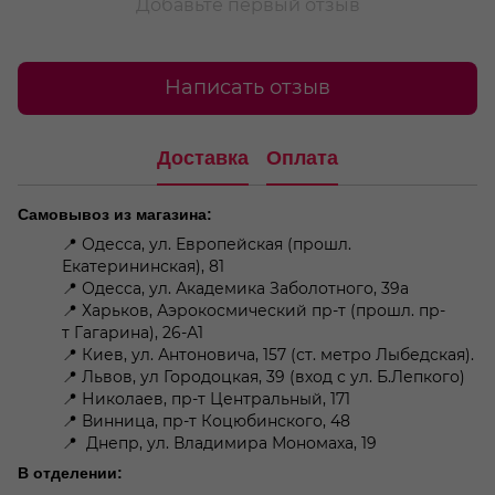
Добавьте первый отзыв
Написать отзыв
Доставка
Оплата
Самовывоз из магазина:
📍 Одесса, ул. Европейская (прошл.
Екатерининская), 81
📍 Одесса, ул. Академика Заболотного, 39а
📍 Харьков, Аэрокосмический пр-т (прошл. пр-
т Гагарина), 26-А1
📍 Киев, ул. Антоновича, 157 (ст. метро Лыбедская).
📍 Львов, ул Городоцкая, 39 (вход с ул. Б.Лепкого)
📍 Николаев, пр-т Центральный, 171
📍 Винница, пр-т Коцюбинского, 48
📍 Днепр, ул. Владимира Мономаха, 19
В отделении: