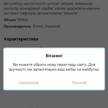
регулятор кислотности цитрат натрия, лимонная
кислота, консервант сорбат калия, краситель кармин,
экстракт сафлора, ароматизатор "ваниль"
: 700мл
Объем
: Emmi, Украина
Производитель
Характеристики
Бренд
EMMI
Дополнительные
Ингредиенты кондитера, Сиропы и
Вітаємо!
разделы
Топпинги
Ви можете обрати мову перегляду сайту. Для
зручності, ми запам'ятаємо ваш вибір на майбутнє.
Отзывы
Українська
Русский