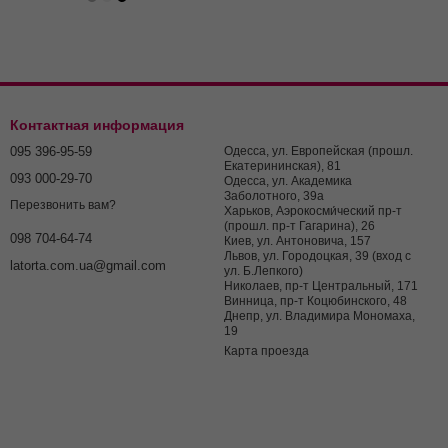
Контактная информация
095 396-95-59
Одесса, ул. Европейская (прошл.
Екатерининская), 81
093 000-29-70
Одесса, ул. Академика
Заболотного, 39а
Перезвонить вам?
Харьков, Аэрокосми́ческий пр-т
(прошл. пр-т Гагарина), 26
098 704-64-74
Киев, ул. Антоновича, 157
Львов, ул. Городоцкая, 39 (вход с
latorta.com.ua@gmail.com
ул. Б.Лепкого)
Николаев, пр-т Центральный, 171
Винница, пр-т Коцюбинского, 48
Днепр, ул. Владимира Мономаха,
19
Карта проезда