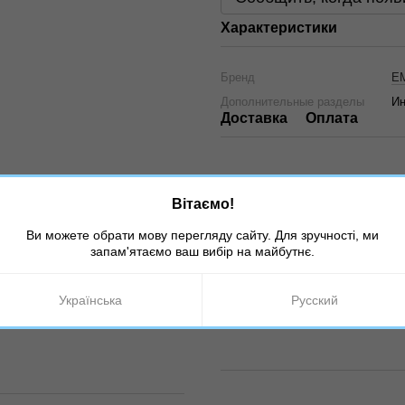
Характеристики
Бренд
E
Дополнительные разделы
Ин
Доставка
Оплата
Вітаємо!
Ви можете обрати мову перегляду сайту. Для зручності, ми
запам'ятаємо ваш вибір на майбутнє.
Українська
Русский