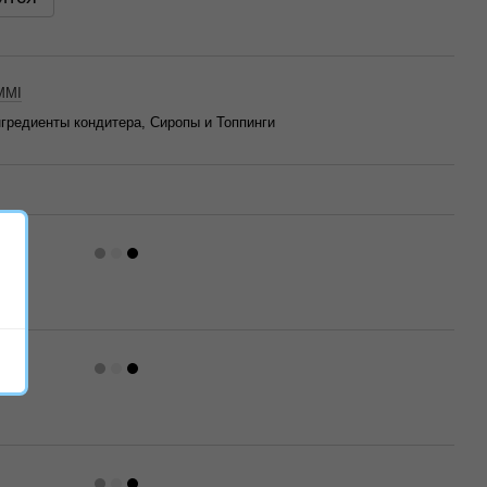
MMI
гредиенты кондитера, Сиропы и Топпинги