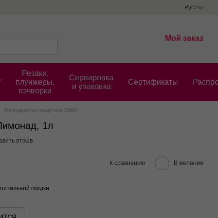
Рус
Укр
Мой заказ
Резаки,
,
Сервировка
плунжеры,
Cертификаты
Распр
и упаковка
пэчворки
Ингредиенты кондитера EMMI
Лимонад, 1л
авить отзыв
К сравнению
В желания
пительной скидки
ится