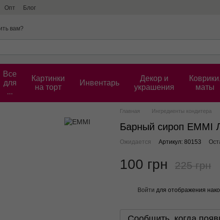
Опт
Блог
ить вам?
Все
Картинки
Декор и
Коврики
для
Инвентарь
на торт
украшения
маты
...
Главная
Ингредиенты кондитера
Барный сироп EMMI 
Ожидается
Артикул: 80153
Ост
100 грн
225 грн
Войти
для отображения нако
%
Сообщить, когда появ