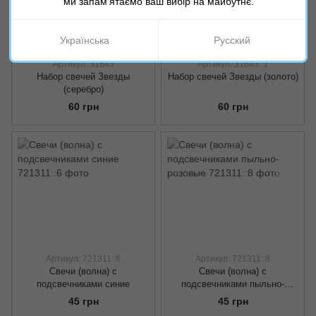
ми запам'ятаємо ваш вибір на майбутнє.
Українська
Русский
Артикул: 31643
Артикул: 31643::1
Набор свечей Звезды
Набор свечей Звезды (золото)
(серебро)
60 грн
60 грн
Артикул: 721311::6
Артикул: 721311::8
Свечи (волна) с
Свечи (волна) с
подсвечниками синие
подсвечниками пыльно-
розовые
45 грн
45 грн