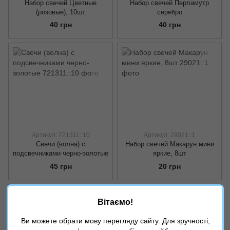
Набор свечей Цветные
Набор свечей Перламутр
(розовые), 10шт
серебро
40 грн
40 грн
Артикул: 721311::10
Артикул: 29021::1
Свечи (волна) с
Набор свечей Макарун мини
подсвечниками черно-золотые
яркие, 8шт
45 грн
20 грн
Вітаємо!
Ви можете обрати мову перегляду сайту. Для зручності,