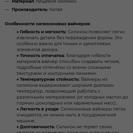
: пищевой силикон
Материал
: Китай
Производитель
Особенности силиконовых вайнеров:
♦
Силикон позволяет легко
Гибкость и мягкость:
извлекать детали без повреждения формы. Это
особенно важно для тонких и щекотливых
элементов декора.
♦
Благодаря гибкости
Точность отпечатка:
материала вайнер способен создавать четкие,
подробные отпечатки со всеми сложными
текстурами и контурными линиями.
♦
Вайнеры из
Температурная стойкость:
силикона выдерживают широкий диапазон
температур, позволяющий работать с
различными материалами (от холодных мастик до
горячих шоколадных или карамельных масс).
♦
: Силиконовые вайнеры легко
Легкость в уходе
очищаются, их можно мыть в посудомоечной
машине.
♦
: Силикон не теряет своих
Долговечность
свойств со временем, даже при интенсивном