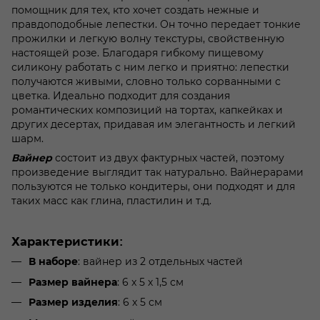
помощник для тех, кто хочет создать нежные и
правдоподобные лепестки. Он точно передает тонкие
прожилки и легкую волну текстуры, свойственную
настоящей розе. Благодаря гибкому пищевому
силикону работать с ним легко и приятно: лепестки
получаются живыми, словно только сорванными с
цветка. Идеально подходит для создания
романтических композиций на тортах, капкейках и
других десертах, придавая им элегантность и легкий
шарм.
состоит из двух фактурных частей, поэтому
Вайнер
произведение выглядит так натурально. Вайнерарами
пользуются не только кондитеры, они подходят и для
таких масс как глина, пластилин и т.д.
Характеристики:
: вайнер из 2 отдельных частей
В наборе
: 6 x 5 х 1,5 см
Размер вайнера
: 6 x 5 см
Размер изделия