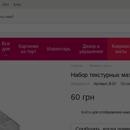
Опт
Блог
ить вам?
Все
Картинки
Декор и
Коврики
для
Инвентарь
на торт
украшения
маты
...
Главная
Коврики, маты
Набор текстурных мат
Ожидается
Артикул: В-07
Оста
60 грн
Войти
для отображения нако
%
Сообщить, когда появ