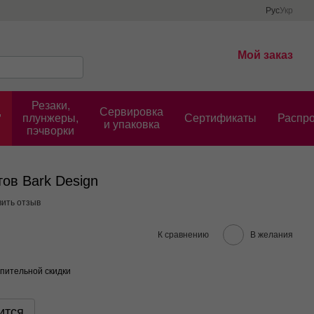
Рус
Укр
Мой заказ
Резаки,
,
Сервировка
плунжеры,
Cертификаты
Распр
и упаковка
пэчворки
ов Bark Design
вить отзыв
К сравнению
В желания
пительной скидки
ится