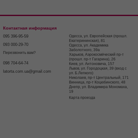
Контактная информация
095 396-95-59
Одесса, ул. Европейская (прошл.
Екатерининская), 81
093 000-29-70
Одесса, ул. Академика
Заболотного, 39а
Перезвонить вам?
Харьков, Аэрокосми́ческий пр-т
(прошл. пр-т Гагарина), 26
098 704-64-74
Киев, ул. Антоновича, 157
Львов, ул. Городоцкая, 39 (вход с
latorta.com.ua@gmail.com
ул. Б.Лепкого)
Николаев, пр-т Центральный, 171
Винница, пр-т Коцюбинского, 48
Днепр, ул. Владимира Мономаха,
19
Карта проезда