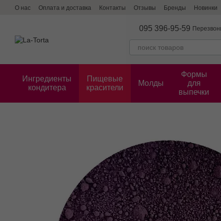
Перейти к основному контенту
О нас
Оплата и доставка
Контакты
Отзывы
Бренды
Новинки
095 396-95-59
Перезвон
Формы
Ингредиенты
Пищевые
Молды
для
кондитера
красители
выпечки