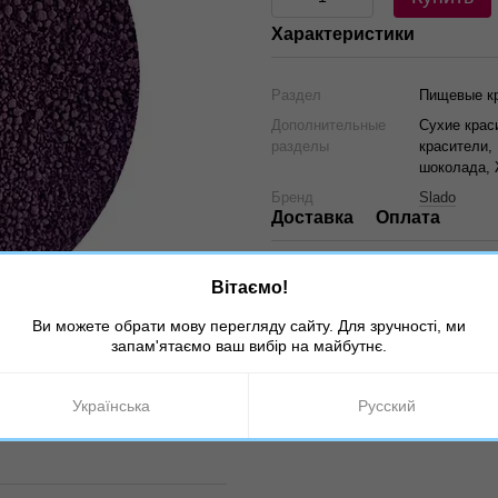
Характеристики
Раздел
Пищевые к
Дополнительные
Сухие крас
разделы
красители,
шоколада, 
Бренд
Slado
Доставка
Оплата
Вітаємо!
Ви можете обрати мову перегляду сайту. Для зручності, ми
запам'ятаємо ваш вибір на майбутнє.
Українська
Русский