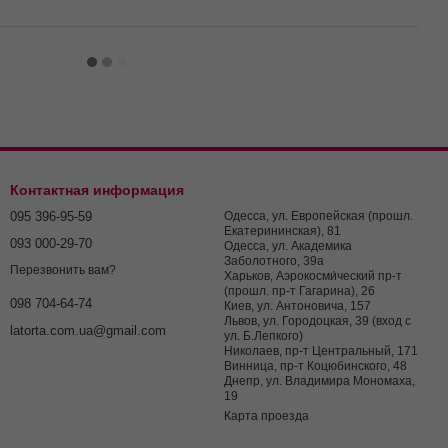
Контактная информация
095 396-95-59
Одесса, ул. Европейская (прошл.
Екатерининская), 81
093 000-29-70
Одесса, ул. Академика
Заболотного, 39а
Перезвонить вам?
Харьков, Аэрокосми́ческий пр-т
(прошл. пр-т Гагарина), 26
098 704-64-74
Киев, ул. Антоновича, 157
Львов, ул. Городоцкая, 39 (вход с
latorta.com.ua@gmail.com
ул. Б.Лепкого)
Николаев, пр-т Центральный, 171
Винница, пр-т Коцюбинского, 48
Днепр, ул. Владимира Мономаха,
19
Карта проезда