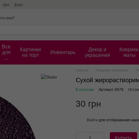
Опт
Блог
ить вам?
Все
Картинки
Декор и
Коврики
для
Инвентарь
на торт
украшения
маты
...
Главная
Пищевые красители
П
Сухой жирорастворим
В наличии
Артикул: 6979
Остав
30 грн
Войти
для отображения нако
%
Купить