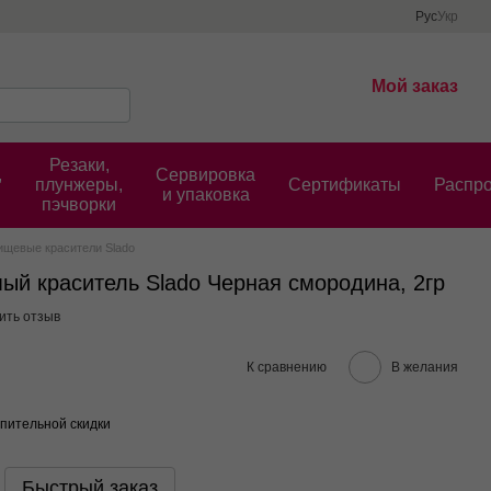
Рус
Укр
Мой заказ
Резаки,
,
Сервировка
плунжеры,
Cертификаты
Распр
и упаковка
пэчворки
ищевые красители Slado
ый краситель Slado Черная смородина, 2гр
ить отзыв
К сравнению
В желания
пительной скидки
Быстрый заказ